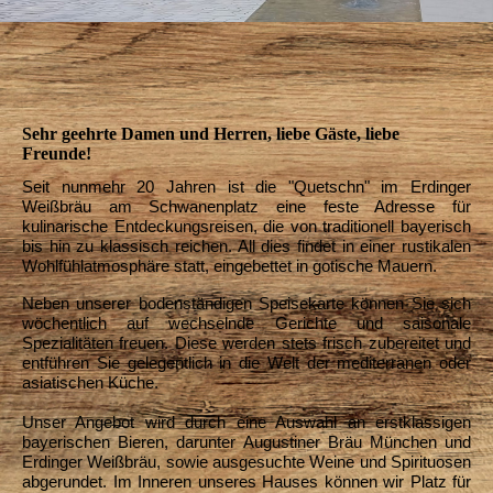
Sehr geehrte Damen und Herren, liebe Gäste, liebe
Freunde!
Seit nunmehr 20 Jahren ist die "Quetschn" im Erdinger
Weißbräu am Schwanenplatz eine feste Adresse für
kulinarische Entdeckungsreisen, die von traditionell bayerisch
bis hin zu klassisch reichen. All dies findet in einer rustikalen
Wohlfühlatmosphäre statt, eingebettet in gotische Mauern.
Neben unserer bodenständigen Speisekarte können Sie sich
wöchentlich auf wechselnde Gerichte und saisonale
Spezialitäten freuen. Diese werden stets frisch zubereitet und
entführen Sie gelegentlich in die Welt der mediterranen oder
asiatischen Küche.
Unser Angebot wird durch eine Auswahl an erstklassigen
bayerischen Bieren, darunter Augustiner Bräu München und
Erdinger Weißbräu, sowie ausgesuchte Weine und Spirituosen
abgerundet. Im Inneren unseres Hauses können wir Platz für