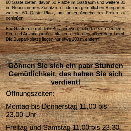
80 Gäste bieten, davon 50 Plätze im Gastraum und weitere 30
im Nebenzimmer. Zusätzlich finden im gemütlichen Biergarten
weitere 60 Gäste Platz, um unser Angebot im Freien zu
genießen.
Für Gäste, die mit dem Bus anreisen, befinden sich bequeme
Ein- und Ausstiegsmöglichkeiten direkt gegenüber dem Lokal.
Die Busparkplätze liegen nur etwa 200 m entfernt.
Gönnen Sie sich ein paar Stunden
Gemütlichkeit, das haben Sie sich
verdient!
Öffnungszeiten:
Montag bis Donnerstag 11
.00 bis
23.00 Uhr
Freitag und Samstag 11.00 bis 23.30