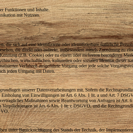
er Funktionen und Inhalte.
ikation mit Nutzern.
 die sich auf eine identifizierte oder identifizierbare natürliche Pers
angesehen, die direkt oder indirekt, insbesondere mittels Zuordnung zu
Kennung (z.B. Cookie) oder zu einem oder mehreren besonderen Merkm
hischen, wirtschaftlichen, kulturellen oder sozialen Identität dieser na
tomatisierter Verfahren ausgeführte Vorgang oder jede solche Vorgan
tisch jeden Umgang mit Daten.
rundlagen unserer Datenverarbeitungen mit. Sofern die Rechtsgrundlag
e Einholung von Einwilligungen ist Art. 6 Abs. 1 lit. a und Art. 7 DSG
vertraglicher Maßnahmen sowie Beantwortung von Anfragen ist Art. 6 
en Verpflichtungen ist Art. 6 Abs. 1 lit. c DSGVO, und die Rechtsgrund
SGVO.
ben unter Berücksichtigung des Stands der Technik, der Implementier