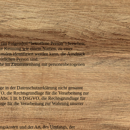
on (im Folgenden "betroffene Person") beziehen;
 einer Kennung wie einem Namen, zu einer
alen identifiziert werden kann, die Ausdruck
türlichen Person sind.
gsreihe im Zusammenhang mit personenbezogenen
e in der Datenschutzerklärung nicht genannt
VO, die Rechtsgrundlage für die Verarbeitung zur
Abs. 1 lit. b DSGVO, die Rechtsgrundlage für
lage für die Verarbeitung zur Wahrung unserer
ungskosten und der Art, des Umfangs, der