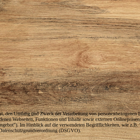
 Art, den Umfang und Zweck der Verarbeitung von personenbezogenen D
enen Webseiten, Funktionen und Inhalte sowie externen Onlinepräsenze
gebot"). Im Hinblick auf die verwendeten Begrifflichkeiten, wie z.B. 
der Datenschutzgrundverordnung (DSGVO).