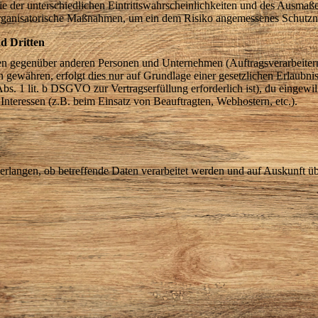
 der unterschiedlichen Eintrittswahrscheinlichkeiten und des Ausmaß
 organisatorische Maßnahmen, um ein dem Risiko angemessenes Schutzn
d Dritten
n gegenüber anderen Personen und Unternehmen (Auftragsverarbeitern o
en gewähren, erfolgt dies nur auf Grundlage einer gesetzlichen Erlaubn
Abs. 1 lit. b DSGVO zur Vertragserfüllung erforderlich ist), du eingewill
 Interessen (z.B. beim Einsatz von Beauftragten, Webhostern, etc.).
verlangen, ob betreffende Daten verarbeitet werden und auf Auskunft ü