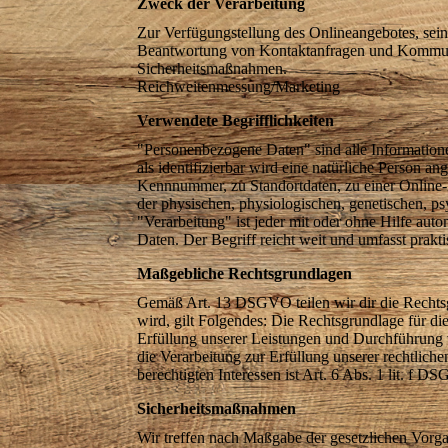
Zweck der Verarbeitung
Zur Verfügungstellung des Onlineangebotes, sein
Beantwortung von Kontaktanfragen und Kommun
Sicherheitsmaßnahmen.
Reichweitenmessung/Marketing
Verwendete Begrifflichkeiten
"Personenbezogene Daten" sind alle Informationen,
als identifizierbar wird eine natürliche Person 
Kennnummer, zu Standortdaten, zu einer Online-
der physischen, physiologischen, genetischen, psyc
"Verarbeitung" ist jeder mit oder ohne Hilfe au
Daten. Der Begriff reicht weit und umfasst prak
Maßgebliche Rechtsgrundlagen
Gemäß Art. 13 DSGVO teilen wir dir die Rechtsg
wird, gilt Folgendes: Die Rechtsgrundlage für di
Erfüllung unserer Leistungen und Durchführung 
die Verarbeitung zur Erfüllung unserer rechtlich
berechtigten Interessen ist Art. 6 Abs. 1 lit. f D
Sicherheitsmaßnahmen
Wir treffen nach Maßgabe der gesetzlichen Vorga