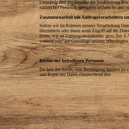
Umstände und der Zwecke der Verarbeitung sowie
natürlicher Personen, geeignete technische und
Zusammenarbeit mit Auftragsverarbeitern un
Sofern wir im Rahmen unserer Verarbeitung Date
übermitteln oder ihnen sonst Zugriff auf die Dat
Dritte, wie an Zahlungsdienstleister, gem. Art. 6 
vorsieht oder auf Grundlage unserer berechtigten
Rechte der betroffenen Personen
Du hast das Recht, eine Bestätigung darüber zu 
und Kopie der Daten entsprechend den