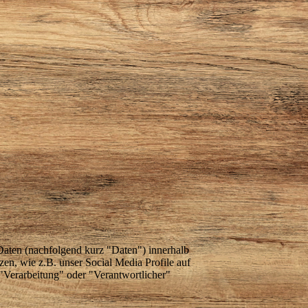
aten (nachfolgend kurz "Daten") innerhalb
n, wie z.B. unser Social Media Profile auf
"Verarbeitung" oder "Verantwortlicher"