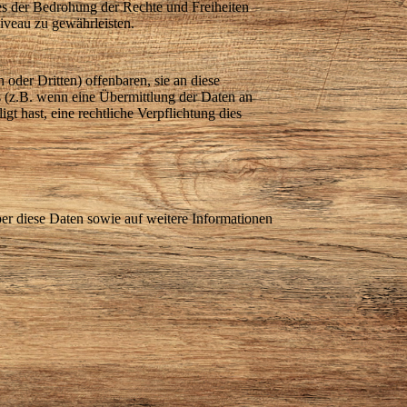
es der Bedrohung der Rechte und Freiheiten
iveau zu gewährleisten.
der Dritten) offenbaren, sie an diese
is (z.B. wenn eine Übermittlung der Daten an
igt hast, eine rechtliche Verpflichtung dies
ber diese Daten sowie auf weitere Informationen